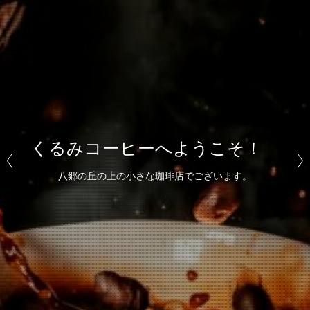
くるみコーヒーへようこそ！
くるみコーヒーへようこそ！
くるみコーヒーへようこそ！
小さな手廻しロースターで毎日少量ずつ、1種類ごとに焙煎
手間と時間のかかるハンドローストの珈琲豆です。
八郷の丘の上の小さな珈琲店でございます。