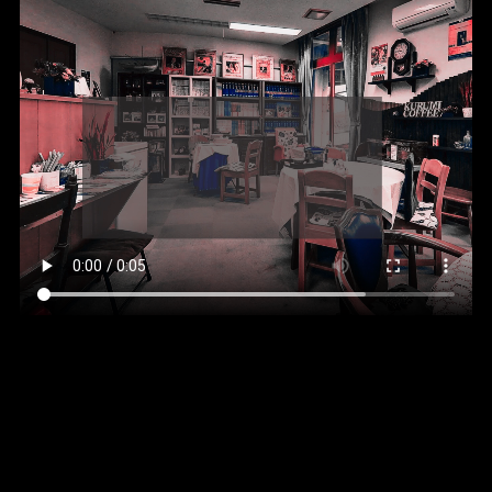
HOME
アクセス
メニュー
珈琲豆
電話
(建物右手駐車場脇の専用ドアがくるみコーヒーの
入口です）